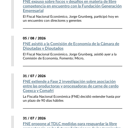
FNE expuso sobre focos y desafíos en materia de libre
competencia en encuentro con la Fundación Generación
Empresarial
El Fiscal Nacional Económico, Jorge Grunberg, participó hoy en
un encuentro con directores y gerentes
05 / 08 / 2026
FNE asistió a la Comisión de Economía de la Cámara de
Diputadas y Diputados
El Fiscal Nacional Económico, Jorge Grunberg, asistió ayer a la
Comisión de Economía, Fomento; Micro,
31 / 07 / 2026
FNE extiende a Fase 2 investigación sobre asociación
entre las productoras y procesadoras de carne de cerdo
Coexca y Comafri
La Fiscalía Nacional Económica (FNE) decidió extender hasta por
un plazo de 90 días hábiles
31 / 07 / 2026
FNE propone al TDLC medidas para resguardar la libre