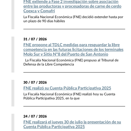
FNE extiende a Fase 2 investigación sobre asociación
entre las productoras y procesadoras de carne de cerdo
Coexca y Comafri
La Fiscalía Nacional Económica (FNE) decidió extender hasta por
un plazo de 90 días hábiles
31 / 07 / 2026
FNE propone al TDLC medidas para resguardar la libre
competencia en las futuras licitaciones de los terminales
Molo Sur y Sitio N°8 del Puerto de San Antonio
La Fiscalía Nacional Económica (FNE) propuso al Tribunal de
Defensa de la Libre Competencia
30 / 07 / 2026
FNE realizó su Cuenta Pública Participativa 2025
La Fiscalía Nacional Económica (FNE) realizó hoy su Cuenta
Pública Participativa 2025, en la que
24 / 07 / 2026
FNE realizará el jueves 30 de julio la presentación de su
Cuenta Pública Participativa 2025