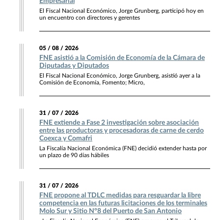
Empresarial
El Fiscal Nacional Económico, Jorge Grunberg, participó hoy en
un encuentro con directores y gerentes
05 / 08 / 2026
FNE asistió a la Comisión de Economía de la Cámara de
Diputadas y Diputados
El Fiscal Nacional Económico, Jorge Grunberg, asistió ayer a la
Comisión de Economía, Fomento; Micro,
31 / 07 / 2026
FNE extiende a Fase 2 investigación sobre asociación
entre las productoras y procesadoras de carne de cerdo
Coexca y Comafri
La Fiscalía Nacional Económica (FNE) decidió extender hasta por
un plazo de 90 días hábiles
31 / 07 / 2026
FNE propone al TDLC medidas para resguardar la libre
competencia en las futuras licitaciones de los terminales
Molo Sur y Sitio N°8 del Puerto de San Antonio