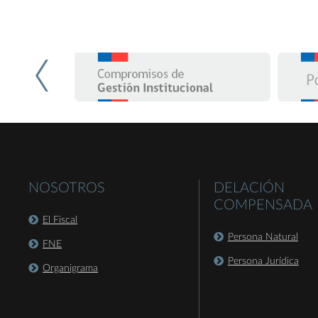
NOSOTROS
DELACIÓN
COMPENSADA
El Fiscal
Persona Natural
FNE
Persona Jurídica
Organigrama