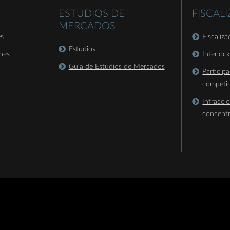
ESTUDIOS DE
FISCAL
MERCADOS
es
Fiscaliz
Estudios
nes
Interloc
Guía de Estudios de Mercados
Particip
competi
Infracci
concent