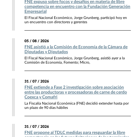
FNE expuso sobre focos y desafíos en materia de libre
competencia en encuentro con la Fundación Generación
Empresarial
El Fiscal Nacional Económico, Jorge Grunberg, participó hoy en
un encuentro con directores y gerentes
05 / 08 / 2026
FNE asistió a la Comisión de Economía de la Cámara de
Diputadas y Diputados
El Fiscal Nacional Económico, Jorge Grunberg, asistió ayer a la
Comisión de Economía, Fomento; Micro,
31 / 07 / 2026
FNE extiende a Fase 2 investigación sobre asociación
entre las productoras y procesadoras de carne de cerdo
Coexca y Comafri
La Fiscalía Nacional Económica (FNE) decidió extender hasta por
un plazo de 90 días hábiles
31 / 07 / 2026
FNE propone al TDLC medidas para resguardar la libre