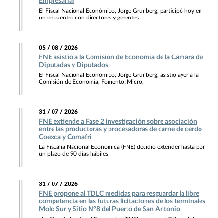
Empresarial
El Fiscal Nacional Económico, Jorge Grunberg, participó hoy en
un encuentro con directores y gerentes
05 / 08 / 2026
FNE asistió a la Comisión de Economía de la Cámara de
Diputadas y Diputados
El Fiscal Nacional Económico, Jorge Grunberg, asistió ayer a la
Comisión de Economía, Fomento; Micro,
31 / 07 / 2026
FNE extiende a Fase 2 investigación sobre asociación
entre las productoras y procesadoras de carne de cerdo
Coexca y Comafri
La Fiscalía Nacional Económica (FNE) decidió extender hasta por
un plazo de 90 días hábiles
31 / 07 / 2026
FNE propone al TDLC medidas para resguardar la libre
competencia en las futuras licitaciones de los terminales
Molo Sur y Sitio N°8 del Puerto de San Antonio