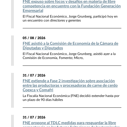
FNE expuso sobre focos y desafíos en materia de libre
competencia en encuentro con la Fundación Generación
Empresarial
El Fiscal Nacional Económico, Jorge Grunberg, participó hoy en
un encuentro con directores y gerentes
05 / 08 / 2026
FNE asistió a la Comisión de Economía de la Cámara de
Diputadas y Diputados
El Fiscal Nacional Económico, Jorge Grunberg, asistió ayer a la
Comisión de Economía, Fomento; Micro,
31 / 07 / 2026
FNE extiende a Fase 2 investigación sobre asociación
entre las productoras y procesadoras de carne de cerdo
Coexca y Comafri
La Fiscalía Nacional Económica (FNE) decidió extender hasta por
un plazo de 90 días hábiles
31 / 07 / 2026
FNE propone al TDLC medidas para resguardar la libre