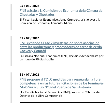
05 / 08 / 2026
FNE asistió a la Comisión de Economía de la Cámara de
Diputadas y Diputados
El Fiscal Nacional Económico, Jorge Grunberg, asistió ayer a la
Comisión de Economía, Fomento; Micro,
31 / 07 / 2026
FNE extiende a Fase 2 investigación sobre asociación
entre las productoras y procesadoras de carne de cerdo
Coexca y Comafri
La Fiscalía Nacional Económica (FNE) decidió extender hasta por
un plazo de 90 días hábiles
31 / 07 / 2026
FNE propone al TDLC medidas para resguardar la libre
competencia en las futuras licitaciones de los terminales
Molo Sur y Sitio N°8 del Puerto de San Antonio
La Fiscalía Nacional Económica (FNE) propuso al Tribunal de
Defensa de la Libre Competencia