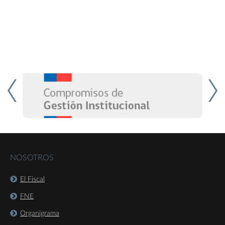
NOSOTROS
El Fiscal
FNE
Organigrama