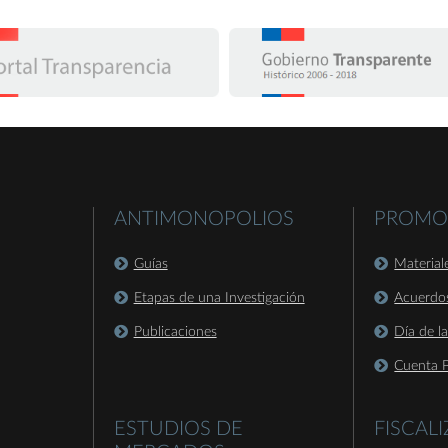
ANTIMONOPOLIOS
PROMO
Guías
Material
Etapas de una Investigación
Acuerdo
Publicaciones
Día de l
Cuenta P
ESTUDIOS DE
FISCAL