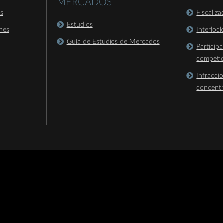
MERCADOS
es
Fiscaliz
Estudios
nes
Interloc
Guía de Estudios de Mercados
Particip
competi
Infracci
concent