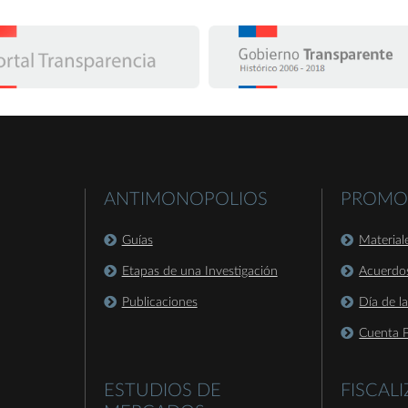
ANTIMONOPOLIOS
PROMO
Guías
Material
Etapas de una Investigación
Acuerdo
Publicaciones
Día de l
Cuenta P
ESTUDIOS DE
FISCAL