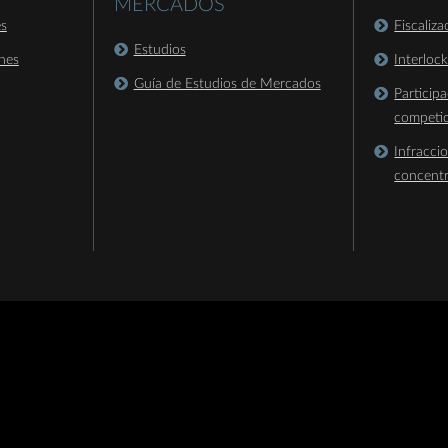
MERCADOS
es
Fiscaliz
Estudios
nes
Interloc
Guía de Estudios de Mercados
Particip
competi
Infracci
concent