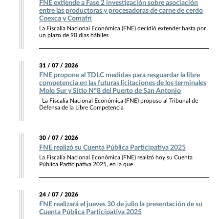
FNE extiende a Fase 2 investigación sobre asociación
entre las productoras y procesadoras de carne de cerdo
Coexca y Comafri
La Fiscalía Nacional Económica (FNE) decidió extender hasta por
un plazo de 90 días hábiles
31 / 07 / 2026
FNE propone al TDLC medidas para resguardar la libre
competencia en las futuras licitaciones de los terminales
Molo Sur y Sitio N°8 del Puerto de San Antonio
La Fiscalía Nacional Económica (FNE) propuso al Tribunal de
Defensa de la Libre Competencia
30 / 07 / 2026
FNE realizó su Cuenta Pública Participativa 2025
La Fiscalía Nacional Económica (FNE) realizó hoy su Cuenta
Pública Participativa 2025, en la que
24 / 07 / 2026
FNE realizará el jueves 30 de julio la presentación de su
Cuenta Pública Participativa 2025