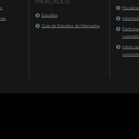
MERCADOS
es
Fiscaliz
Estudios
nes
Interloc
Guía de Estudios de Mercados
Particip
competi
Infracci
concent