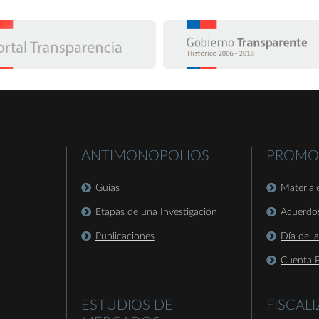
ANTIMONOPOLIOS
PROMO
Guías
Material
Etapas de una Investigación
Acuerdo
Publicaciones
Día de l
Cuenta P
ESTUDIOS DE
FISCAL