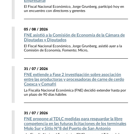
Empresarial
El Fiscal Nacional Económico, Jorge Grunberg, participó hoy en
un encuentro con directores y gerentes
05 / 08 / 2026
FNE asistió a la Comisión de Economía de la Cámara de
Diputadas y Diputados
El Fiscal Nacional Económico, Jorge Grunberg, asistió ayer a la
Comisión de Economía, Fomento; Micro,
31 / 07 / 2026
FNE extiende a Fase 2 investigación sobre asociación
entre las productoras y procesadoras de carne de cerdo
Coexca y Comafri
La Fiscalía Nacional Económica (FNE) decidió extender hasta por
un plazo de 90 días hábiles
31 / 07 / 2026
FNE propone al TDLC medidas para resguardar la libre
competencia en las futuras licitaciones de los terminales
Molo Sur y Sitio N°8 del Puerto de San Antonio