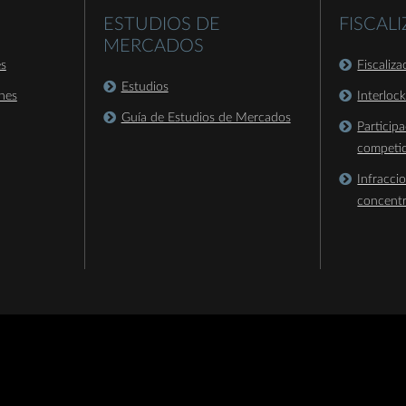
ESTUDIOS DE
FISCAL
MERCADOS
es
Fiscaliz
Estudios
nes
Interloc
Guía de Estudios de Mercados
Particip
competi
Infracci
concent