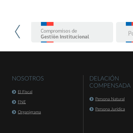
NOSOTROS
DELACIÓN
COMPENSADA
El Fiscal
Persona Natural
FNE
Persona Jurídica
Organigrama