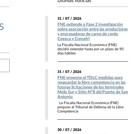
Últimas noticias
31 / 07 / 2026
FNE extiende a Fase 2 investigación
S
sobre asociación entre las productoras
y procesadoras de carne de cerdo
Coexca y Comafri
La Fiscalía Nacional Económica (FNE)
decidió extender hasta por un plazo de 90
días hábiles
R
31 / 07 / 2026
FNE propone al TDLC medidas para
resguardar la libre competencia en las
futuras licitaciones de los terminales
Molo Sur y Sitio N°8 del Puerto de San
Antonio
La Fiscalía Nacional Económica (FNE)
propuso al Tribunal de Defensa de la Libre
Competencia
30 / 07 / 2026