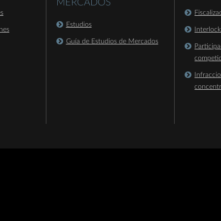
MERCADOS
es
Fiscaliz
Estudios
nes
Interloc
Guía de Estudios de Mercados
Particip
competi
Infracci
concent