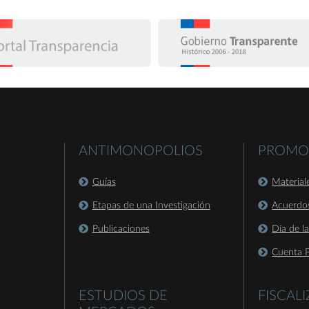
ANTIMONOPOLIOS
PROMO
Guías
Material
Etapas de una Investigación
Acuerdo
Publicaciones
Día de l
Cuenta P
ESTUDIOS DE
FISCAL