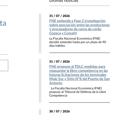
Últimas noticias
31 / 07 / 2026
FNE extiende a Fase 2 investigación
ta
sobre asociación entre las productoras
y procesadoras de carne de cerdo
Coexca y Comafri
La Fiscalía Nacional Económica (FNE)
decidió extender hasta por un plazo de 90
días hábiles
31 / 07 / 2026
R
FNE propone al TDLC medidas para
resguardar la libre competencia en las
futuras licitaciones de los terminales
Molo Sur y Sitio N°8 del Puerto de San
Antonio
La Fiscalía Nacional Económica (FNE)
propuso al Tribunal de Defensa de la Libre
Competencia
30 / 07 / 2026