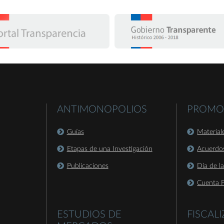
ANTIMONOPOLIOS
PROMO
Guías
Material
Etapas de una Investigación
Acuerdo
Publicaciones
Día de l
Cuenta P
ESTUDIOS DE
FISCAL