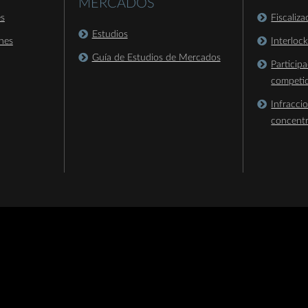
MERCADOS
es
Fiscaliz
Estudios
nes
Interloc
Guía de Estudios de Mercados
Particip
competi
Infracci
concent