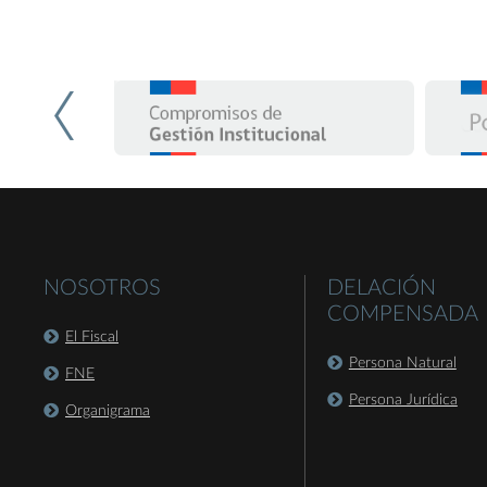
NOSOTROS
DELACIÓN
COMPENSADA
El Fiscal
Persona Natural
FNE
Persona Jurídica
Organigrama