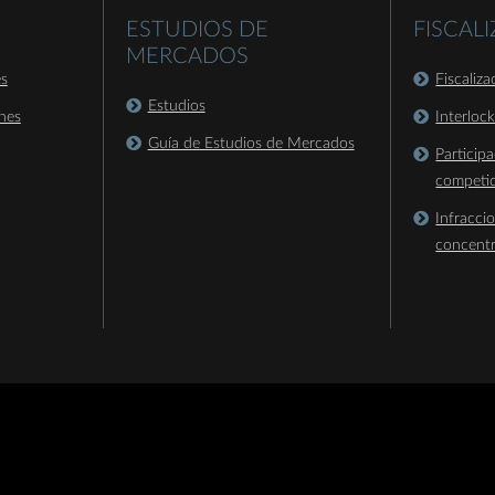
ESTUDIOS DE
FISCAL
MERCADOS
es
Fiscaliz
Estudios
nes
Interloc
Guía de Estudios de Mercados
Particip
competi
Infracci
concent