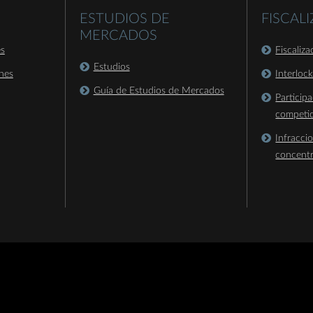
ESTUDIOS DE
FISCAL
MERCADOS
es
Fiscaliz
Estudios
nes
Interloc
Guía de Estudios de Mercados
Particip
competi
Infracci
concent