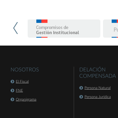
NOSOTROS
DELACIÓN
COMPENSADA
El Fiscal
Persona Natural
FNE
Persona Jurídica
Organigrama