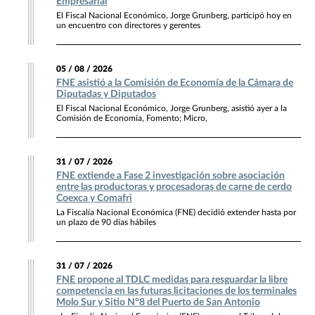
Empresarial
El Fiscal Nacional Económico, Jorge Grunberg, participó hoy en
un encuentro con directores y gerentes
05 / 08 / 2026
FNE asistió a la Comisión de Economía de la Cámara de
Diputadas y Diputados
El Fiscal Nacional Económico, Jorge Grunberg, asistió ayer a la
Comisión de Economía, Fomento; Micro,
31 / 07 / 2026
FNE extiende a Fase 2 investigación sobre asociación
entre las productoras y procesadoras de carne de cerdo
Coexca y Comafri
La Fiscalía Nacional Económica (FNE) decidió extender hasta por
un plazo de 90 días hábiles
31 / 07 / 2026
FNE propone al TDLC medidas para resguardar la libre
competencia en las futuras licitaciones de los terminales
Molo Sur y Sitio N°8 del Puerto de San Antonio