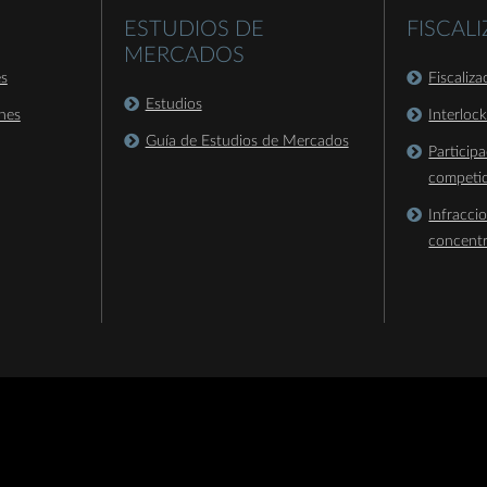
ESTUDIOS DE
FISCAL
MERCADOS
es
Fiscaliz
Estudios
nes
Interloc
Guía de Estudios de Mercados
Particip
competi
Infracci
concent