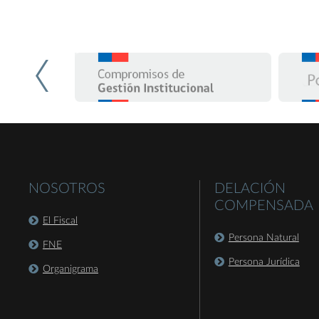
NOSOTROS
DELACIÓN
COMPENSADA
El Fiscal
Persona Natural
FNE
Persona Jurídica
Organigrama