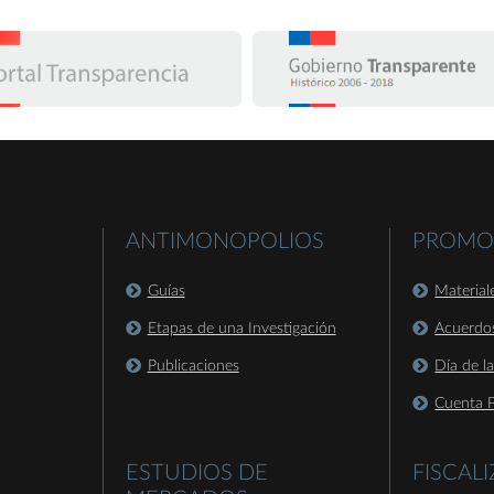
ANTIMONOPOLIOS
PROMO
Guías
Material
Etapas de una Investigación
Acuerdo
Publicaciones
Día de l
Cuenta P
ESTUDIOS DE
FISCAL