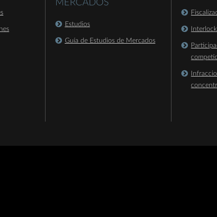
MERCADOS
es
Fiscaliz
Estudios
nes
Interloc
Guía de Estudios de Mercados
Particip
competi
Infracci
concent