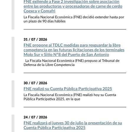
FNE extiende a Fase 2 investigación sobre asociación
entre las productoras y procesadoras de carne de cerdo
Coexca y Comafri
La Fiscalía Nacional Económica (FNE) decidió extender hasta por
un plazo de 90 días hábiles
31 / 07 / 2026
FNE propone al TDLC medidas para resguardar la libre
competencia en las futuras licitaciones de los terminales
Molo Sur y Sitio N°8 del Puerto de San Antonio
La Fiscalía Nacional Económica (FNE) propuso al Tribunal de
Defensa de la Libre Competencia
30 / 07 / 2026
FNE realizó su Cuenta Pública Participativa 2025
La Fiscalía Nacional Económica (FNE) realizó hoy su Cuenta
Pública Participativa 2025, en la que
24 / 07 / 2026
FNE realizará el jueves 30 de julio la presentación de su
Cuenta Pública Participativa 2025