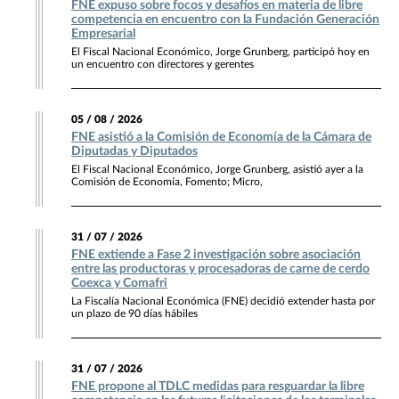
FNE expuso sobre focos y desafíos en materia de libre
competencia en encuentro con la Fundación Generación
Empresarial
El Fiscal Nacional Económico, Jorge Grunberg, participó hoy en
un encuentro con directores y gerentes
05 / 08 / 2026
FNE asistió a la Comisión de Economía de la Cámara de
Diputadas y Diputados
El Fiscal Nacional Económico, Jorge Grunberg, asistió ayer a la
Comisión de Economía, Fomento; Micro,
31 / 07 / 2026
FNE extiende a Fase 2 investigación sobre asociación
entre las productoras y procesadoras de carne de cerdo
Coexca y Comafri
La Fiscalía Nacional Económica (FNE) decidió extender hasta por
un plazo de 90 días hábiles
31 / 07 / 2026
FNE propone al TDLC medidas para resguardar la libre