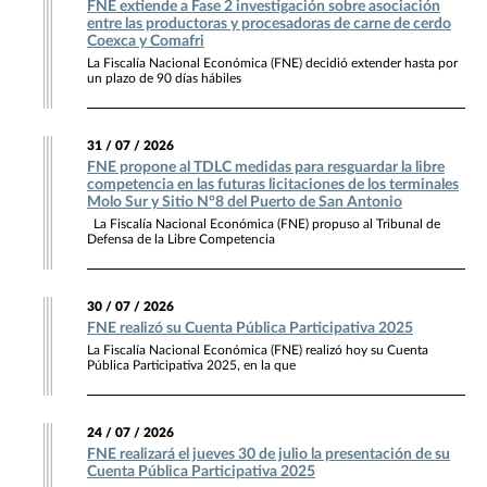
FNE extiende a Fase 2 investigación sobre asociación
entre las productoras y procesadoras de carne de cerdo
Coexca y Comafri
La Fiscalía Nacional Económica (FNE) decidió extender hasta por
un plazo de 90 días hábiles
31 / 07 / 2026
FNE propone al TDLC medidas para resguardar la libre
competencia en las futuras licitaciones de los terminales
Molo Sur y Sitio N°8 del Puerto de San Antonio
La Fiscalía Nacional Económica (FNE) propuso al Tribunal de
Defensa de la Libre Competencia
30 / 07 / 2026
FNE realizó su Cuenta Pública Participativa 2025
La Fiscalía Nacional Económica (FNE) realizó hoy su Cuenta
Pública Participativa 2025, en la que
24 / 07 / 2026
FNE realizará el jueves 30 de julio la presentación de su
Cuenta Pública Participativa 2025