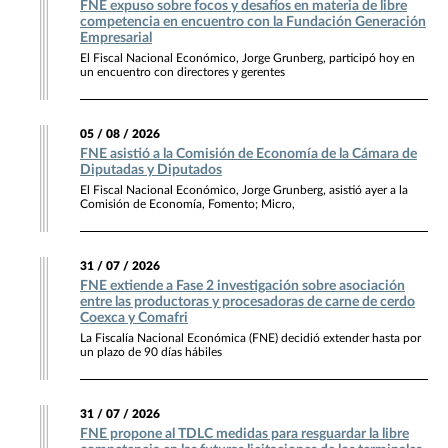
FNE expuso sobre focos y desafíos en materia de libre
competencia en encuentro con la Fundación Generación
Empresarial
El Fiscal Nacional Económico, Jorge Grunberg, participó hoy en
un encuentro con directores y gerentes
05 / 08 / 2026
FNE asistió a la Comisión de Economía de la Cámara de
Diputadas y Diputados
El Fiscal Nacional Económico, Jorge Grunberg, asistió ayer a la
Comisión de Economía, Fomento; Micro,
31 / 07 / 2026
FNE extiende a Fase 2 investigación sobre asociación
entre las productoras y procesadoras de carne de cerdo
Coexca y Comafri
La Fiscalía Nacional Económica (FNE) decidió extender hasta por
un plazo de 90 días hábiles
31 / 07 / 2026
FNE propone al TDLC medidas para resguardar la libre