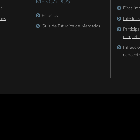
MERCADOS
es
Fiscaliz
Estudios
nes
Interloc
Guía de Estudios de Mercados
Particip
competi
Infracci
concent