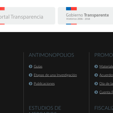
ANTIMONOPOLIOS
PROMO
Guías
Material
Etapas de una Investigación
Acuerdo
Publicaciones
Día de l
Cuenta P
ESTUDIOS DE
FISCAL