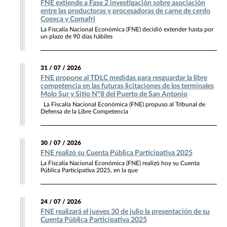
FNE extiende a Fase 2 investigación sobre asociación
entre las productoras y procesadoras de carne de cerdo
Coexca y Comafri
La Fiscalía Nacional Económica (FNE) decidió extender hasta por
un plazo de 90 días hábiles
31 / 07 / 2026
FNE propone al TDLC medidas para resguardar la libre
competencia en las futuras licitaciones de los terminales
Molo Sur y Sitio N°8 del Puerto de San Antonio
La Fiscalía Nacional Económica (FNE) propuso al Tribunal de
Defensa de la Libre Competencia
30 / 07 / 2026
FNE realizó su Cuenta Pública Participativa 2025
La Fiscalía Nacional Económica (FNE) realizó hoy su Cuenta
Pública Participativa 2025, en la que
24 / 07 / 2026
FNE realizará el jueves 30 de julio la presentación de su
Cuenta Pública Participativa 2025