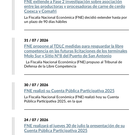
FNE extiende a Fase 2 investigación sobre asociación
entre las productoras y procesadoras de carne de cerdo
Coexca y Comafri
La Fiscalía Nacional Económica (FNE) decidió extender hasta por
un plazo de 90 días hábiles
31 / 07 / 2026
FNE propone al TDLC medidas para resguardar la libre
competencia en las futuras licitaciones de los terminales
Molo Sur y Sitio N°8 del Puerto de San Antonio
La Fiscalía Nacional Económica (FNE) propuso al Tribunal de
Defensa de la Libre Competencia
30 / 07 / 2026
FNE realizó su Cuenta Pública Participativa 2025
La Fiscalía Nacional Económica (FNE) realizó hoy su Cuenta
Pública Participativa 2025, en la que
24 / 07 / 2026
FNE realizará el jueves 30 de julio la presentación de su
Cuenta Pública Participativa 2025