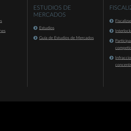
ESTUDIOS DE
FISCAL
MERCADOS
es
Fiscaliz
Estudios
nes
Interloc
Guía de Estudios de Mercados
Particip
competi
Infracci
concent