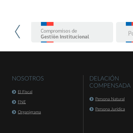
NOSOTROS
DELACIÓN
COMPENSADA
El Fiscal
Persona Natural
FNE
Persona Jurídica
Organigrama