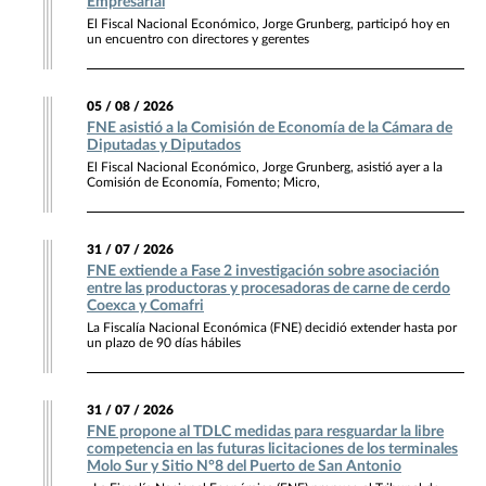
Empresarial
El Fiscal Nacional Económico, Jorge Grunberg, participó hoy en
un encuentro con directores y gerentes
05 / 08 / 2026
FNE asistió a la Comisión de Economía de la Cámara de
Diputadas y Diputados
El Fiscal Nacional Económico, Jorge Grunberg, asistió ayer a la
Comisión de Economía, Fomento; Micro,
31 / 07 / 2026
FNE extiende a Fase 2 investigación sobre asociación
entre las productoras y procesadoras de carne de cerdo
Coexca y Comafri
La Fiscalía Nacional Económica (FNE) decidió extender hasta por
un plazo de 90 días hábiles
31 / 07 / 2026
FNE propone al TDLC medidas para resguardar la libre
competencia en las futuras licitaciones de los terminales
Molo Sur y Sitio N°8 del Puerto de San Antonio