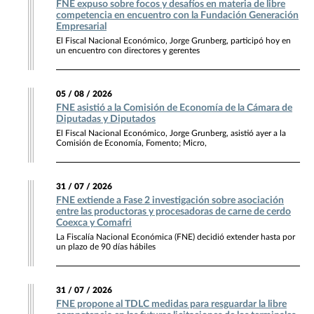
FNE expuso sobre focos y desafíos en materia de libre
competencia en encuentro con la Fundación Generación
Empresarial
El Fiscal Nacional Económico, Jorge Grunberg, participó hoy en
un encuentro con directores y gerentes
05 / 08 / 2026
FNE asistió a la Comisión de Economía de la Cámara de
Diputadas y Diputados
El Fiscal Nacional Económico, Jorge Grunberg, asistió ayer a la
Comisión de Economía, Fomento; Micro,
31 / 07 / 2026
FNE extiende a Fase 2 investigación sobre asociación
entre las productoras y procesadoras de carne de cerdo
Coexca y Comafri
La Fiscalía Nacional Económica (FNE) decidió extender hasta por
un plazo de 90 días hábiles
31 / 07 / 2026
FNE propone al TDLC medidas para resguardar la libre