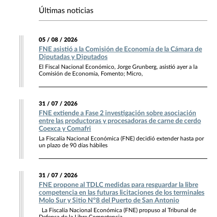
Últimas noticias
05 / 08 / 2026
FNE asistió a la Comisión de Economía de la Cámara de
Diputadas y Diputados
El Fiscal Nacional Económico, Jorge Grunberg, asistió ayer a la
Comisión de Economía, Fomento; Micro,
31 / 07 / 2026
FNE extiende a Fase 2 investigación sobre asociación
entre las productoras y procesadoras de carne de cerdo
Coexca y Comafri
La Fiscalía Nacional Económica (FNE) decidió extender hasta por
un plazo de 90 días hábiles
31 / 07 / 2026
FNE propone al TDLC medidas para resguardar la libre
competencia en las futuras licitaciones de los terminales
Molo Sur y Sitio N°8 del Puerto de San Antonio
La Fiscalía Nacional Económica (FNE) propuso al Tribunal de