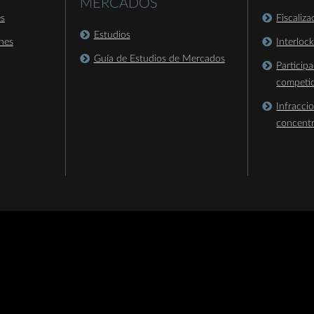
MERCADOS
es
Fiscaliz
Estudios
nes
Interloc
Guía de Estudios de Mercados
Particip
competi
Infracci
concent