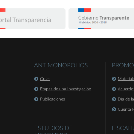
ANTIMONOPOLIOS
PROMO
Guías
Material
Etapas de una Investigación
Acuerdo
Publicaciones
Día de l
Cuenta P
ESTUDIOS DE
FISCAL