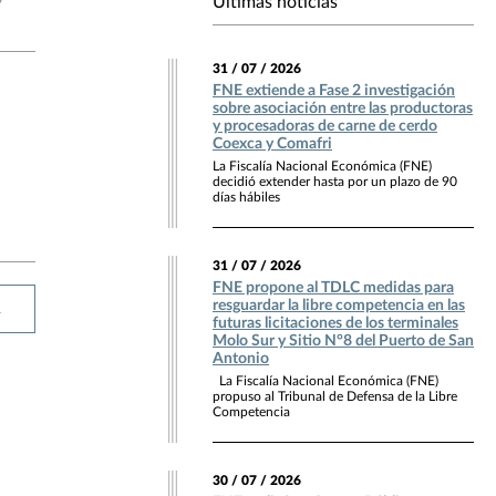
Últimas noticias
31 / 07 / 2026
FNE extiende a Fase 2 investigación
sobre asociación entre las productoras
y procesadoras de carne de cerdo
Coexca y Comafri
La Fiscalía Nacional Económica (FNE)
decidió extender hasta por un plazo de 90
días hábiles
31 / 07 / 2026
FNE propone al TDLC medidas para
resguardar la libre competencia en las
R
futuras licitaciones de los terminales
Molo Sur y Sitio N°8 del Puerto de San
Antonio
La Fiscalía Nacional Económica (FNE)
propuso al Tribunal de Defensa de la Libre
Competencia
30 / 07 / 2026