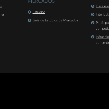
MERCADOS
es
Fiscaliz
Estudios
nes
Interloc
Guía de Estudios de Mercados
Particip
competi
Infracci
concent