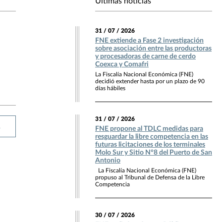
Últimas noticias
31 / 07 / 2026
FNE extiende a Fase 2 investigación
sobre asociación entre las productoras
y procesadoras de carne de cerdo
Coexca y Comafri
La Fiscalía Nacional Económica (FNE)
decidió extender hasta por un plazo de 90
días hábiles
31 / 07 / 2026
R
FNE propone al TDLC medidas para
resguardar la libre competencia en las
futuras licitaciones de los terminales
Molo Sur y Sitio N°8 del Puerto de San
Antonio
La Fiscalía Nacional Económica (FNE)
propuso al Tribunal de Defensa de la Libre
Competencia
30 / 07 / 2026