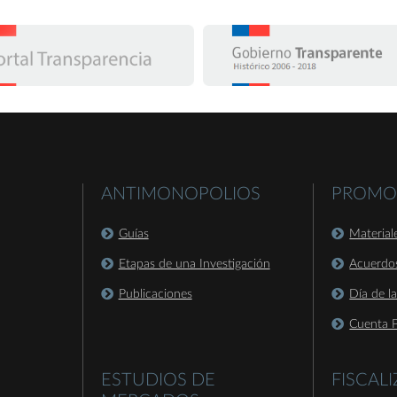
ANTIMONOPOLIOS
PROMO
Guías
Material
Etapas de una Investigación
Acuerdo
Publicaciones
Día de l
Cuenta P
ESTUDIOS DE
FISCAL