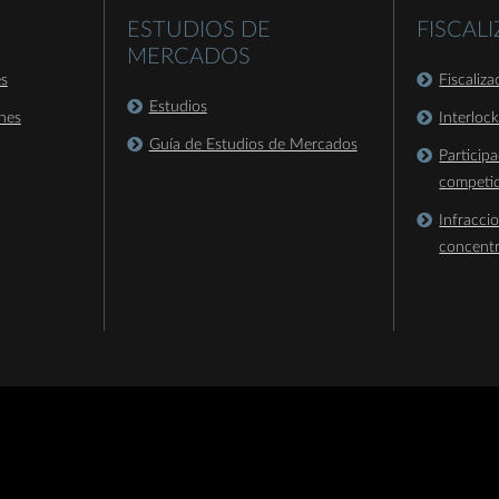
ESTUDIOS DE
FISCAL
MERCADOS
es
Fiscaliz
Estudios
nes
Interloc
Guía de Estudios de Mercados
Particip
competi
Infracci
concent