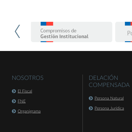
NOSOTROS
DELACIÓN
COMPENSADA
El Fiscal
Persona Natural
FNE
Persona Jurídica
Organigrama