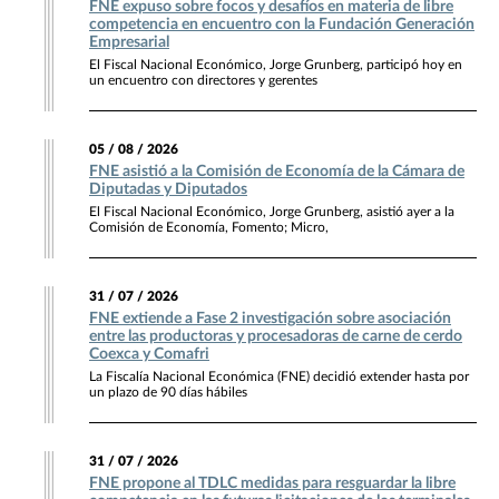
FNE expuso sobre focos y desafíos en materia de libre
competencia en encuentro con la Fundación Generación
Empresarial
El Fiscal Nacional Económico, Jorge Grunberg, participó hoy en
un encuentro con directores y gerentes
05 / 08 / 2026
FNE asistió a la Comisión de Economía de la Cámara de
Diputadas y Diputados
El Fiscal Nacional Económico, Jorge Grunberg, asistió ayer a la
Comisión de Economía, Fomento; Micro,
31 / 07 / 2026
FNE extiende a Fase 2 investigación sobre asociación
entre las productoras y procesadoras de carne de cerdo
Coexca y Comafri
La Fiscalía Nacional Económica (FNE) decidió extender hasta por
un plazo de 90 días hábiles
31 / 07 / 2026
FNE propone al TDLC medidas para resguardar la libre