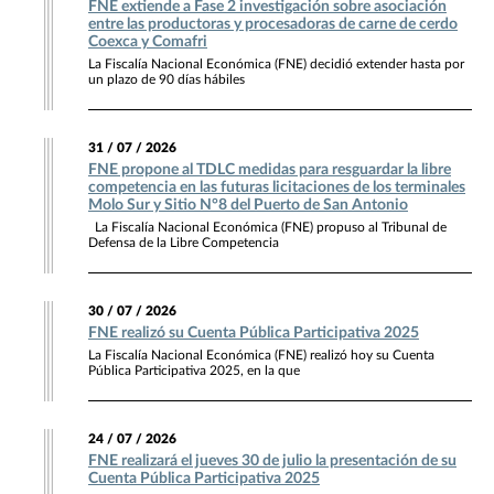
FNE extiende a Fase 2 investigación sobre asociación
entre las productoras y procesadoras de carne de cerdo
Coexca y Comafri
La Fiscalía Nacional Económica (FNE) decidió extender hasta por
un plazo de 90 días hábiles
31 / 07 / 2026
FNE propone al TDLC medidas para resguardar la libre
competencia en las futuras licitaciones de los terminales
Molo Sur y Sitio N°8 del Puerto de San Antonio
La Fiscalía Nacional Económica (FNE) propuso al Tribunal de
Defensa de la Libre Competencia
30 / 07 / 2026
FNE realizó su Cuenta Pública Participativa 2025
La Fiscalía Nacional Económica (FNE) realizó hoy su Cuenta
Pública Participativa 2025, en la que
24 / 07 / 2026
FNE realizará el jueves 30 de julio la presentación de su
Cuenta Pública Participativa 2025