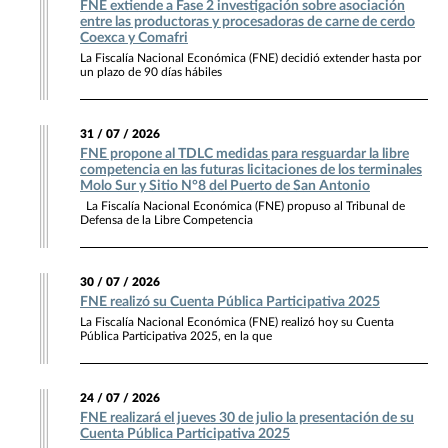
FNE extiende a Fase 2 investigación sobre asociación
entre las productoras y procesadoras de carne de cerdo
Coexca y Comafri
La Fiscalía Nacional Económica (FNE) decidió extender hasta por
un plazo de 90 días hábiles
31 / 07 / 2026
FNE propone al TDLC medidas para resguardar la libre
competencia en las futuras licitaciones de los terminales
Molo Sur y Sitio N°8 del Puerto de San Antonio
La Fiscalía Nacional Económica (FNE) propuso al Tribunal de
Defensa de la Libre Competencia
30 / 07 / 2026
FNE realizó su Cuenta Pública Participativa 2025
La Fiscalía Nacional Económica (FNE) realizó hoy su Cuenta
Pública Participativa 2025, en la que
24 / 07 / 2026
FNE realizará el jueves 30 de julio la presentación de su
Cuenta Pública Participativa 2025