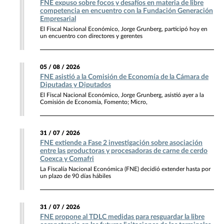
FNE expuso sobre focos y desafíos en materia de libre
competencia en encuentro con la Fundación Generación
Empresarial
El Fiscal Nacional Económico, Jorge Grunberg, participó hoy en
un encuentro con directores y gerentes
05 / 08 / 2026
FNE asistió a la Comisión de Economía de la Cámara de
Diputadas y Diputados
El Fiscal Nacional Económico, Jorge Grunberg, asistió ayer a la
Comisión de Economía, Fomento; Micro,
31 / 07 / 2026
FNE extiende a Fase 2 investigación sobre asociación
entre las productoras y procesadoras de carne de cerdo
Coexca y Comafri
La Fiscalía Nacional Económica (FNE) decidió extender hasta por
un plazo de 90 días hábiles
31 / 07 / 2026
FNE propone al TDLC medidas para resguardar la libre