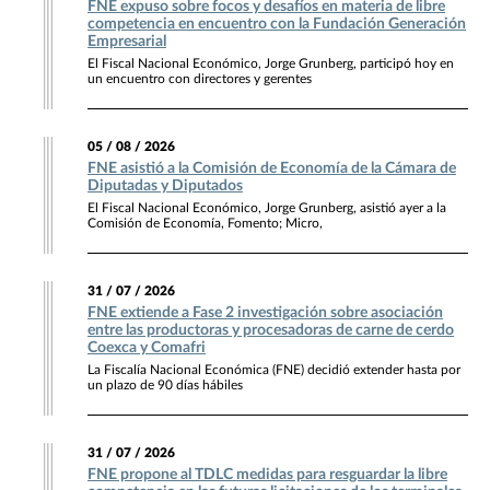
FNE expuso sobre focos y desafíos en materia de libre
competencia en encuentro con la Fundación Generación
Empresarial
El Fiscal Nacional Económico, Jorge Grunberg, participó hoy en
un encuentro con directores y gerentes
05 / 08 / 2026
FNE asistió a la Comisión de Economía de la Cámara de
Diputadas y Diputados
El Fiscal Nacional Económico, Jorge Grunberg, asistió ayer a la
Comisión de Economía, Fomento; Micro,
31 / 07 / 2026
FNE extiende a Fase 2 investigación sobre asociación
entre las productoras y procesadoras de carne de cerdo
Coexca y Comafri
La Fiscalía Nacional Económica (FNE) decidió extender hasta por
un plazo de 90 días hábiles
31 / 07 / 2026
FNE propone al TDLC medidas para resguardar la libre