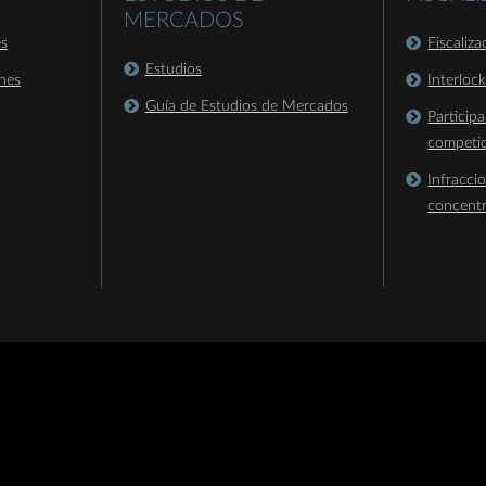
MERCADOS
es
Fiscaliz
Estudios
nes
Interloc
Guía de Estudios de Mercados
Particip
competi
Infracci
concent