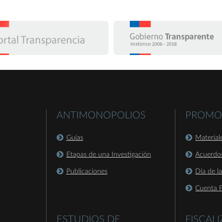
ANTIMONOPOLIOS
PROMO
Guías
Material
Etapas de una Investigación
Acuerdo
Publicaciones
Día de l
Cuenta P
ESTUDIOS DE
FISCAL