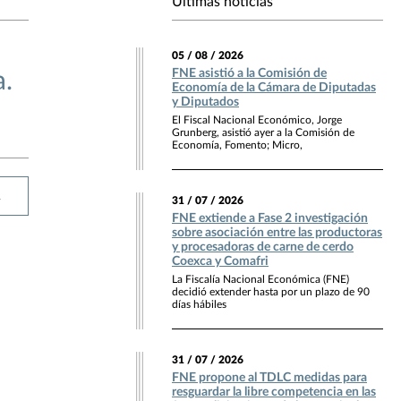
Últimas noticias
05 / 08 / 2026
FNE asistió a la Comisión de
.
Economía de la Cámara de Diputadas
y Diputados
El Fiscal Nacional Económico, Jorge
Grunberg, asistió ayer a la Comisión de
Economía, Fomento; Micro,
R
31 / 07 / 2026
FNE extiende a Fase 2 investigación
sobre asociación entre las productoras
y procesadoras de carne de cerdo
Coexca y Comafri
La Fiscalía Nacional Económica (FNE)
decidió extender hasta por un plazo de 90
días hábiles
31 / 07 / 2026
FNE propone al TDLC medidas para
resguardar la libre competencia en las