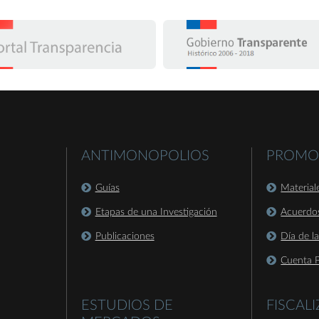
ANTIMONOPOLIOS
PROMO
Guías
Material
Etapas de una Investigación
Acuerdo
Publicaciones
Día de l
Cuenta P
ESTUDIOS DE
FISCAL