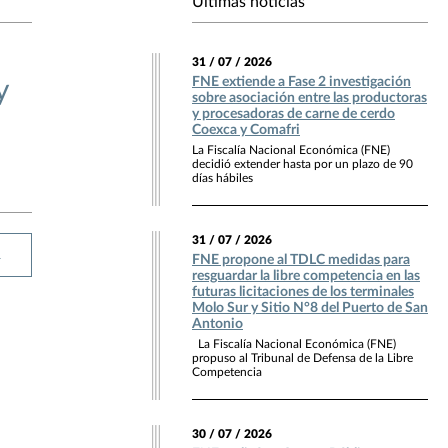
Últimas noticias
31 / 07 / 2026
FNE extiende a Fase 2 investigación
y
sobre asociación entre las productoras
y procesadoras de carne de cerdo
Coexca y Comafri
La Fiscalía Nacional Económica (FNE)
decidió extender hasta por un plazo de 90
días hábiles
31 / 07 / 2026
R
FNE propone al TDLC medidas para
resguardar la libre competencia en las
futuras licitaciones de los terminales
Molo Sur y Sitio N°8 del Puerto de San
Antonio
La Fiscalía Nacional Económica (FNE)
propuso al Tribunal de Defensa de la Libre
Competencia
30 / 07 / 2026