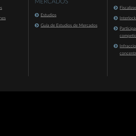
MERCADOS
es
Fiscaliz
Estudios
nes
Interloc
Guía de Estudios de Mercados
Particip
competi
Infracci
concent