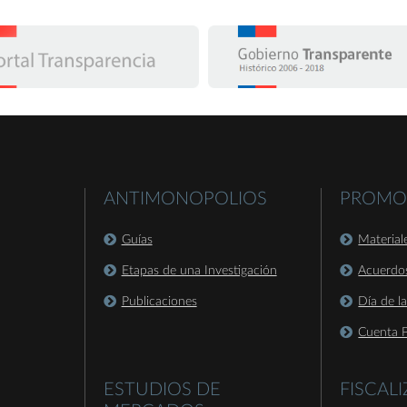
ANTIMONOPOLIOS
PROMO
Guías
Material
Etapas de una Investigación
Acuerdo
Publicaciones
Día de l
Cuenta P
ESTUDIOS DE
FISCAL