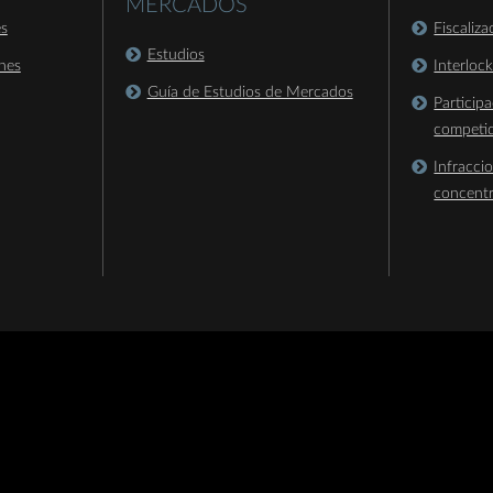
MERCADOS
es
Fiscaliz
Estudios
nes
Interloc
Guía de Estudios de Mercados
Particip
competi
Infracci
concent