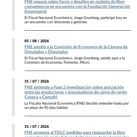
FNE expuso sobre focos y desafíos en materia de libre
competencia en encuentro con la Fundación Generación
Empresarial
El Fiscal Nacional Económico, Jorge Grunberg, participó hoy en
un encuentro con directores y gerentes
05 / 08 / 2026
FNE asistió a la Comisión de Economía de la Cámara de
Diputadas y Diputados
El Fiscal Nacional Económico, Jorge Grunberg, asistió ayer a la
Comisión de Economía, Fomento; Micro,
31 / 07 / 2026
FNE extiende a Fase 2 investigación sobre asociación
entre las productoras y procesadoras de carne de cerdo
Coexca y Comafri
La Fiscalía Nacional Económica (FNE) decidió extender hasta por
un plazo de 90 días hábiles
31 / 07 / 2026
FNE propone al TDLC medidas para resguardar la libre