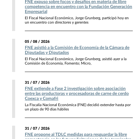
FNE expuso sobre focos y desafíos en materia de libre
competencia en encuentro con la Fundación Generación
Empresarial
El Fiscal Nacional Económico, Jorge Grunberg, participó hoy en
un encuentro con directores y gerentes
05 / 08 / 2026
FNE asistió a la Comisión de Economía de la Cámara de
Diputadas y Diputados
El Fiscal Nacional Económico, Jorge Grunberg, asistió ayer a la
Comisión de Economía, Fomento; Micro,
31 / 07 / 2026
FNE extiende a Fase 2 investigación sobre asociación
entre las productoras y procesadoras de carne de cerdo
Coexca y Comafri
La Fiscalía Nacional Económica (FNE) decidió extender hasta por
un plazo de 90 días hábiles
31 / 07 / 2026
FNE propone al TDLC medidas para resguardar la libre