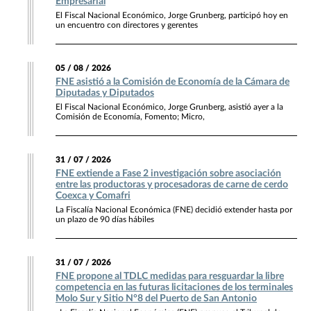
Empresarial
El Fiscal Nacional Económico, Jorge Grunberg, participó hoy en
un encuentro con directores y gerentes
05 / 08 / 2026
FNE asistió a la Comisión de Economía de la Cámara de
Diputadas y Diputados
El Fiscal Nacional Económico, Jorge Grunberg, asistió ayer a la
Comisión de Economía, Fomento; Micro,
31 / 07 / 2026
FNE extiende a Fase 2 investigación sobre asociación
entre las productoras y procesadoras de carne de cerdo
Coexca y Comafri
La Fiscalía Nacional Económica (FNE) decidió extender hasta por
un plazo de 90 días hábiles
31 / 07 / 2026
FNE propone al TDLC medidas para resguardar la libre
competencia en las futuras licitaciones de los terminales
Molo Sur y Sitio N°8 del Puerto de San Antonio