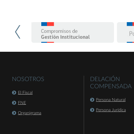
NOSOTROS
DELACIÓN
COMPENSADA
El Fiscal
Persona Natural
FNE
Persona Jurídica
Organigrama