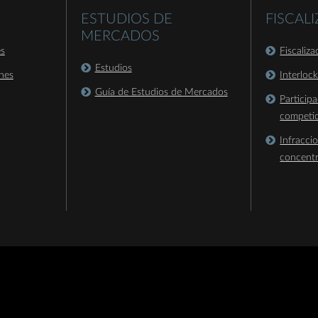
ESTUDIOS DE
FISCAL
MERCADOS
es
Fiscaliz
Estudios
nes
Interloc
Guía de Estudios de Mercados
Particip
competi
Infracci
concent