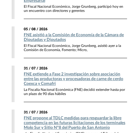
Empresarial
El Fiscal Nacional Económico, Jorge Grunberg, participó hoy en
un encuentro con directores y gerentes
05 / 08 / 2026
FNE asistió a la Comisión de Economía de la Cámara de
Diputadas y Diputados
El Fiscal Nacional Económico, Jorge Grunberg, asistió ayer a la
Comisión de Economía, Fomento; Micro,
31 / 07 / 2026
FNE extiende a Fase 2 investigación sobre asociación
entre las productoras y procesadoras de carne de cerdo
Coexca y Comafri
La Fiscalía Nacional Económica (FNE) decidió extender hasta por
un plazo de 90 días hábiles
31 / 07 / 2026
FNE propone al TDLC medidas para resguardar la libre
competencia en las futuras licitaciones de los terminales
Molo Sur y Sitio N°8 del Puerto de San Antonio