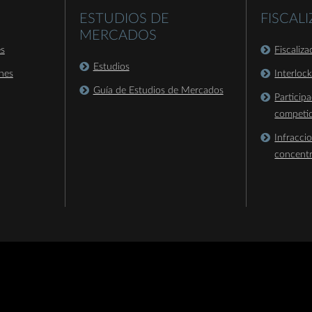
ESTUDIOS DE
FISCAL
MERCADOS
es
Fiscaliz
Estudios
nes
Interloc
Guía de Estudios de Mercados
Particip
competi
Infracci
concent